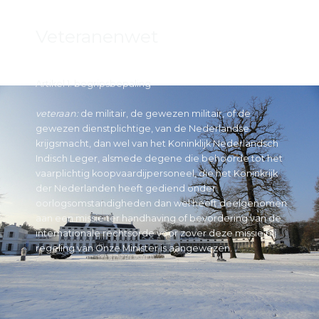
Veteranenwet
Artikel 1: begripsbepaling
veteraan:
de militair, de gewezen militair, of de
gewezen dienstplichtige, van de Nederlandse
krijgsmacht, dan wel van het Koninklijk Nederlandsch
Indisch Leger, alsmede degene die behoorde tot het
vaarplichtig koopvaardijpersoneel, die het Koninkrijk
der Nederlanden heeft gediend onder
oorlogsomstandigheden dan wel heeft deelgenomen
aan een missie ter handhaving of bevordering van de
internationale rechtsorde voor zover deze missie bij
regeling van Onze Minister is aangewezen.